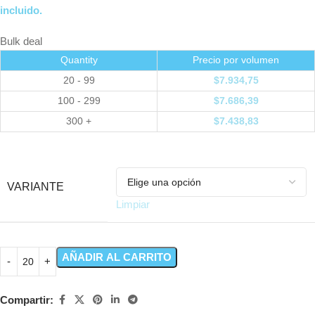
incluido.
Bulk deal
Quantity
Precio por volumen
20 - 99
$
7.934,75
100 - 299
$
7.686,39
300 +
$
7.438,83
VARIANTE
Limpiar
AÑADIR AL CARRITO
Compartir: