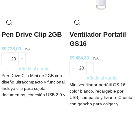
Pen Drive Clip 2GB
Ventilador Portatil
GS16
$
9.728,00
+ IVA
$
9.484,80
+ IVA
Añadir al carrito
Pen Drive Clip Mini de 2GB con
Añadir al carrito
diseño ultracompacto y funcional.
Mini ventilador portátil GS-16
Incluye clip para sujetar
color blanco, recargable por
documentos, conexión USB 2.0 y
USB, compacto y liviano. Cuenta
memoria Grado A de alta calidad.
con gancho para colgar y
Ideal para transportar archivos
soporte para usar sobre mesa.
con estilo y comodidad.
Silencioso, de bajo consumo y
ideal para llevar a todos lados.
Ideal aplicación Logo.