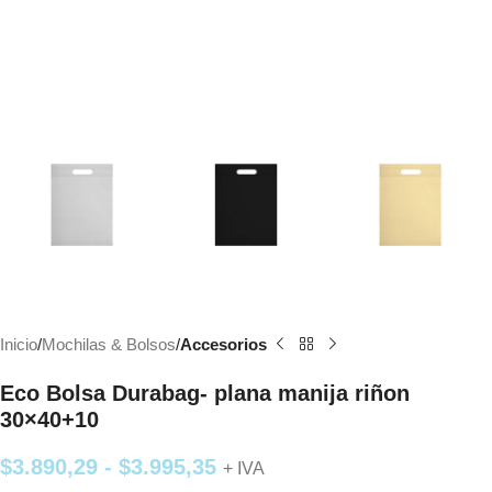
Inicio
Mochilas & Bolsos
Accesorios
Eco Bolsa Durabag- plana manija riñon
30×40+10
$
3.890,29
-
$
3.995,35
+ IVA