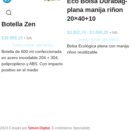
Eco Bolsa Durabag-
plana manija riñon
20×40+10
Botella Zen
$
3.802,74
-
$
3.890,29
+ IVA
$
39.889,19
+ IVA
Seleccionar opciones
Seleccionar opciones
Bolsa Ecológica plana con manija
Botella de 600 ml confeccionada
riñon reutilizable
en acero inoxidable 204 + 304,
polipropileno y ABS. Con impacto
positivo en el medio
2023 Creado por
Simon Digital
. E-commerce Specialists.