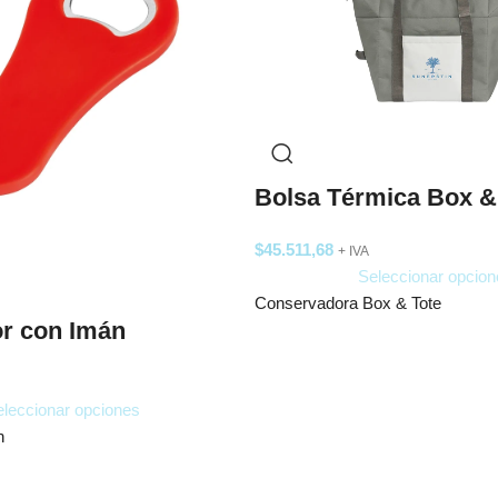
Bolsa Térmica Box &
$
45.511,68
+ IVA
Seleccionar opcion
Conservadora Box & Tote
r con Imán
leccionar opciones
n