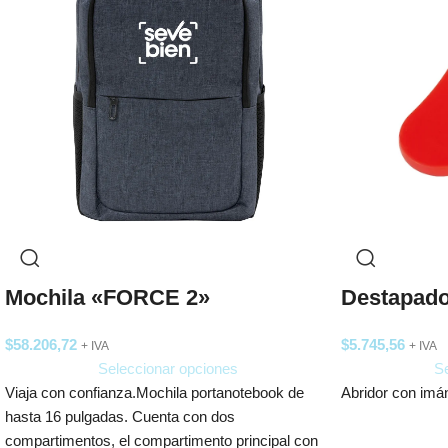
Mochila «FORCE 2»
Destapado
$
58.206,72
$
5.745,56
+ IVA
+ IVA
Seleccionar opciones
Se
Viaja con confianza.Mochila portanotebook de
Abridor con imá
hasta 16 pulgadas. Cuenta con dos
compartimentos, el compartimento principal con