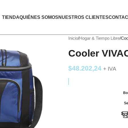
TIENDA
QUIÉNES SOMOS
NUESTROS CLIENTES
CONTAC
Inicio
Hogar & Tiempo Libre
Coo
Cooler VIVA
$
48.202,24
+ IVA
Bo
Ser