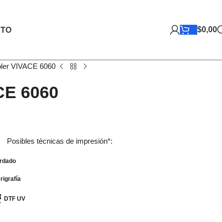
$
0,00
TO
ler VIVACE 6060
CE 6060
Posibles técnicas de impresión*:
rdado
igrafía
DTF UV