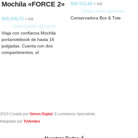
Mochila «FORCE 2»
$
45.511,68
+ IVA
Seleccionar opciones
Conservadora Box & Tote
$
58.206,72
+ IVA
Seleccionar opciones
Viaja con confianza.Mochila
portanotebook de hasta 16
pulgadas. Cuenta con dos
compartimentos, el
compartimento principal con
bolsillo acolchado para la
2023 Creado por
Simon Digital
. E-commerce Specialists.
Integrado por
TuVendes