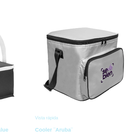
Vista rápida
alue
Cooler ¨Aruba¨