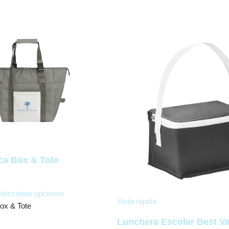
ca Box & Tote
leccionar opciones
Vista rápida
ox & Tote
Lunchera Escolar Best V