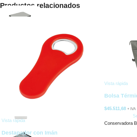
Productos relacionados
Vista rápida
Bolsa Térmi
$
45.511,68
+ IVA
Se
Vista rápida
Conservadora B
Destapador con Imán