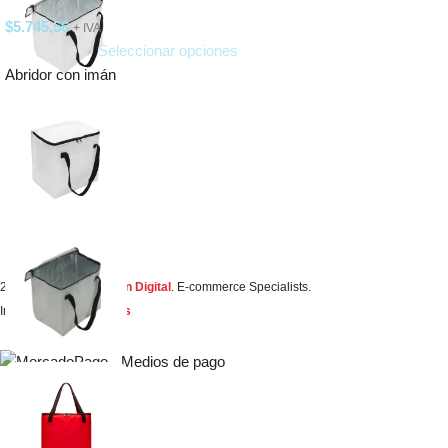
$
5.745,56
+ IVA
Seleccionar opciones
Abridor con imán
2023 Creado por
Simon Digital
. E-commerce Specialists.
Integrado por
TuVendes