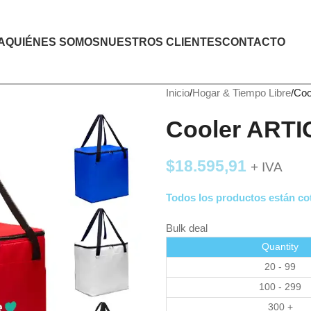
A
QUIÉNES SOMOS
NUESTROS CLIENTES
CONTACTO
Inicio
Hogar & Tiempo Libre
Coo
Cooler ARTI
$
18.595,91
+ IVA
Todos los productos están cot
Bulk deal
Quantity
20 - 99
100 - 299
300 +