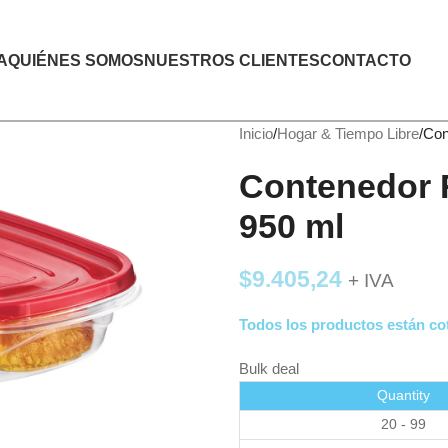
A
QUIÉNES SOMOS
NUESTROS CLIENTES
CONTACTO
Inicio
Hogar & Tiempo Libre
Con
Contenedor 
950 ml
$
9.405,24
+ IVA
Todos los productos están cot
Bulk deal
Quantity
20 - 99