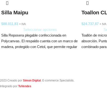
Silla Maipu
Toallon 
$
88.011,83
$
24.737,87
+ IVA
+ IVA
Seleccionar opciones
Se
Silla Reposera plegable confeccionada en
Toallón de micr
Polycanvas. El respaldo cuenta con un marco de
absorción. Punt
madera, protegido con Cetol, que permite regular
combinado para 
130
2023 Creado por
Simon Digital
. E-commerce Specialists.
Integrado por
TuVendes