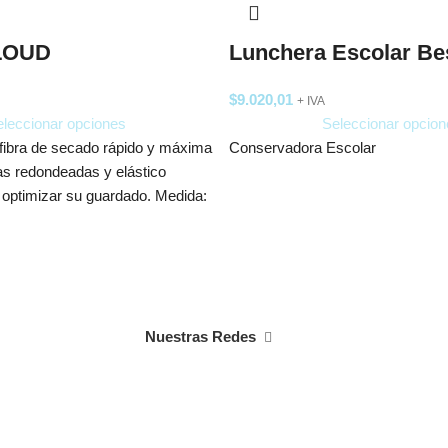
CLOUD
Lunchera Escolar Be
$
9.020,01
+ IVA
leccionar opciones
Seleccionar opcion
ofibra de secado rápido y máxima
Conservadora Escolar
as redondeadas y elástico
optimizar su guardado. Medida:
Nuestras Redes