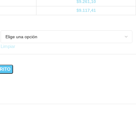
$
9.261,10
$
9.117,41
Limpiar
RITO