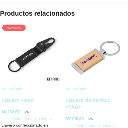
Productos relacionados
Vista rápida
Vista rápida
Llavero Head
Llavero de bambú
«TAG»
$
6.232,67
+ IVA
Seleccionar opciones
$
3.708,80
+ IVA
Llavero confeccionado en
Seleccionar opciones