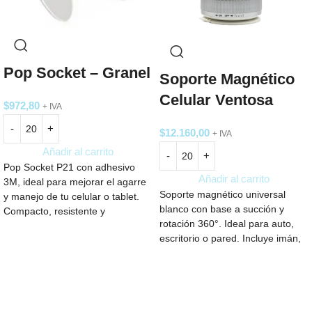
Pop Socket – Granel
Soporte Magnético
Celular Ventosa
$
972,80
+ IVA
$
12.160,00
+ IVA
Añadir al carrito
Pop Socket P21 con adhesivo
Añadir al carrito
3M, ideal para mejorar el agarre
Soporte magnético universal
y manejo de tu celular o tablet.
blanco con base a succión y
Compacto, resistente y
rotación 360°. Ideal para auto,
disponible en blanco. Perfecto
escritorio o pared. Incluye imán,
para uso diario o como regalo
y kit de limpieza. Medidas 3.4 ×
personalizado.
6.6 cm.