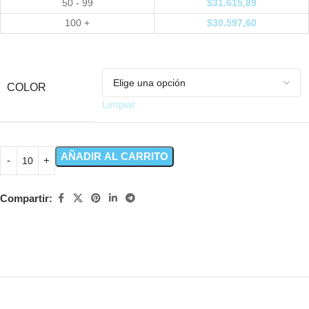
50 - 99
$
31.615,89
100 +
$
30.597,60
COLOR
Limpiar
AÑADIR AL CARRITO
Compartir: