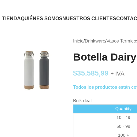
TIENDA
QUIÉNES SOMOS
NUESTROS CLIENTES
CONTAC
Inicio
Drinkware
Vasos Termico
Botella Dairy
$
35.585,99
+ IVA
Todos los productos están cot
Bulk deal
Quantity
10 - 49
50 - 99
100 +