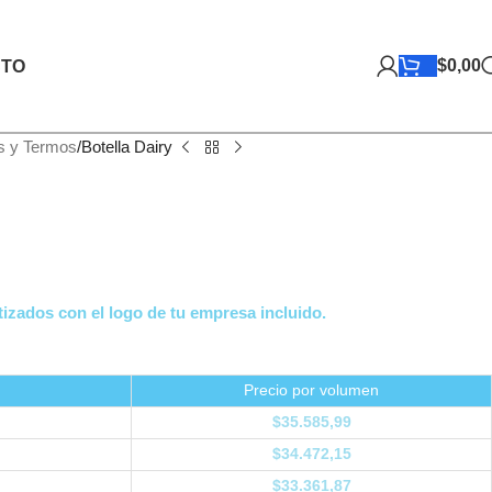
$
0,00
TO
s y Termos
Botella Dairy
izados con el logo de tu empresa incluido.
Precio por volumen
$
35.585,99
$
34.472,15
$
33.361,87