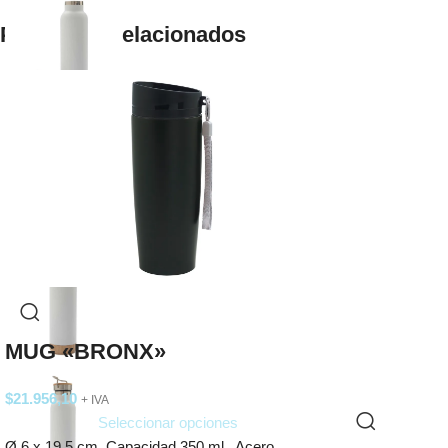
Productos relacionados
MUG «BRONX»
$
21.956,10
+ IVA
Seleccionar opciones
Ø 6 x 19,5 cm. Capacidad 350 ml. Acero