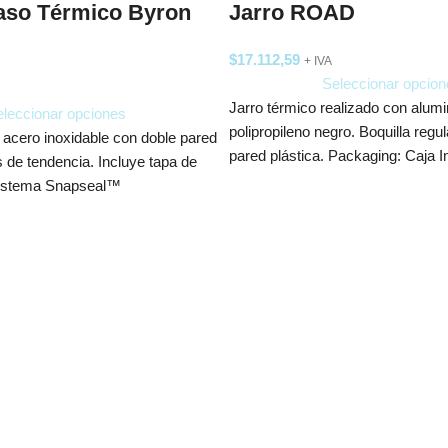
aso Térmico Byron
Jarro ROAD
$
17.112,59
+ IVA
Seleccionar opcion
Jarro térmico realizado con alumin
leccionar opciones
polipropileno negro. Boquilla regu
 acero inoxidable con doble pared
pared plástica. Packaging: Caja 
s de tendencia. Incluye tapa de
Producto aprobado
sistema Snapseal™