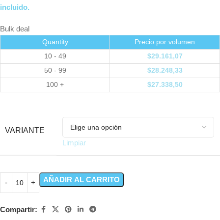
incluido.
Bulk deal
Quantity
Precio por volumen
10 - 49
$
29.161,07
50 - 99
$
28.248,33
100 +
$
27.338,50
VARIANTE
Limpiar
AÑADIR AL CARRITO
Compartir: