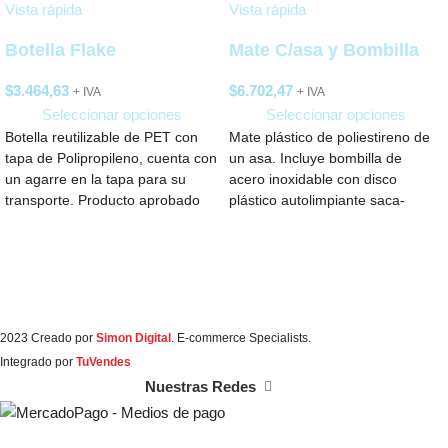
Vista rápida
Vista rápida
Botella Flake
Mate C/asa y Bombilla
$
3.464,63
$
6.702,47
+ IVA
+ IVA
Seleccionar opciones
Seleccionar opciones
Botella reutilizable de PET con
Mate plástico de poliestireno de
tapa de Polipropileno, cuenta con
un asa. Incluye bombilla de
un agarre en la tapa para su
acero inoxidable con disco
transporte. Producto aprobado
plástico autolimpiante saca-
yerba. Medidas: 8 cm
2023 Creado por
Simon Digital
. E-commerce Specialists.
Integrado por
TuVendes
Nuestras Redes