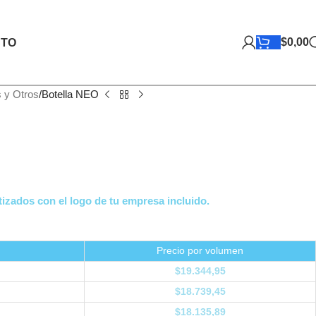
$
0,00
TO
s y Otros
Botella NEO
izados con el logo de tu empresa incluido.
Precio por volumen
$
19.344,95
$
18.739,45
$
18.135,89