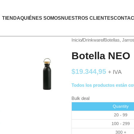
TIENDA
QUIÉNES SOMOS
NUESTROS CLIENTES
CONTAC
Inicio
Drinkware
Botellas, Jarro
Botella NEO
$
19.344,95
+ IVA
Todos los productos están cot
Bulk deal
Quantity
20 - 99
100 - 299
300 +