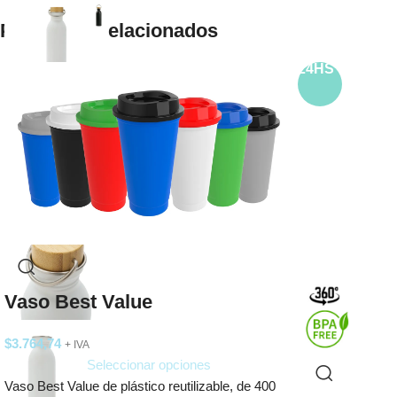
Productos relacionados
24HS
Vaso Best Value
$
3.764,74
+ IVA
Seleccionar opciones
Vaso Best Value de plástico reutilizable, de 400