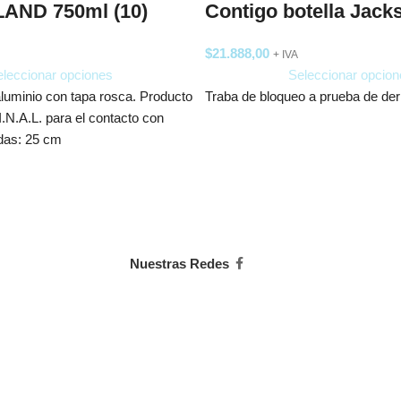
SLAND 750ml (10)
Contigo botella Jack
$
21.888,00
+ IVA
leccionar opciones
Seleccionar opcion
aluminio con tapa rosca. Producto
Traba de bloqueo a prueba de de
I.N.A.L. para el contacto con
das: 25 cm
Nuestras Redes