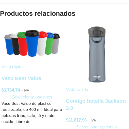
Productos relacionados
Vista rápida
Vaso Best Value
Vista rápida
$
3.764,74
+ IVA
Seleccionar opciones
Contigo botella Jackson
Vaso Best Value de plástico
2.0
reutilizable, de 400 ml. Ideal para
bebidas frías, café, té y mate
$
21.817,96
+ IVA
cocido. Libre de
Seleccionar opciones