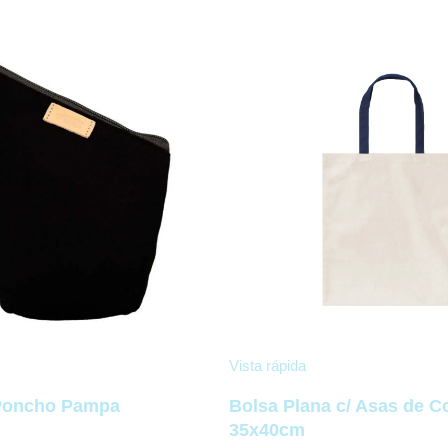
Vista rápida
 Poncho Pampa
Bolsa Plana c/ Asas de C
35x40cm