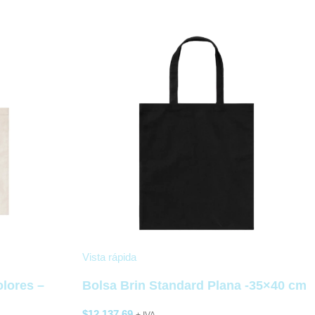
Vista rápida
olores –
Bolsa Brin Standard Plana -35×40 cm
$
12.137,69