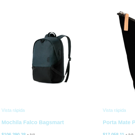
Vista rápida
Vista rápida
Mochila Falco Bagsmart
Porta Mate
$
106.290,28
$
17.058,11