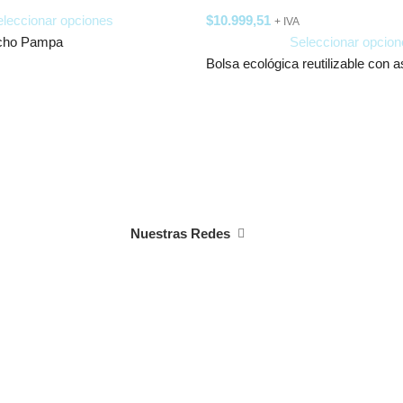
leccionar opciones
$
10.999,51
+ IVA
ncho Pampa
Seleccionar opcion
Bolsa ecológica reutilizable con 
Nuestras Redes