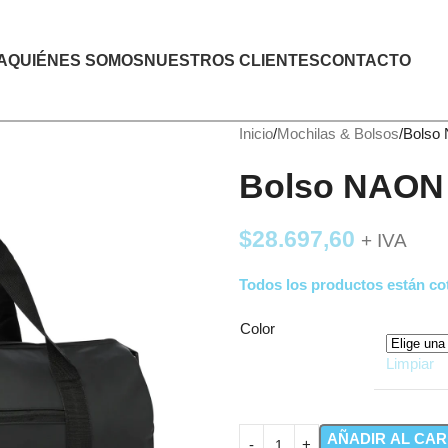
A
QUIÉNES SOMOS
NUESTROS CLIENTES
CONTACTO
Inicio
Mochilas & Bolsos
Bolso
Bolso NAON
$
28.697,60
+ IVA
Todos los productos están cot
Color
Limpiar
AÑADIR AL CAR