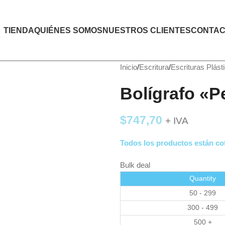
TIENDA
QUIÉNES SOMOS
NUESTROS CLIENTES
CONTAC
Inicio
Escritura
Escrituras Plást
Bolígrafo «P
$
747,70
+ IVA
Todos los productos están cot
Bulk deal
Quantity
50 - 299
300 - 499
500 +