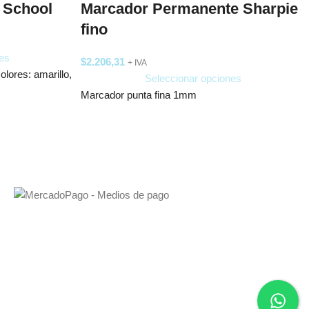
 School
Marcador Permanente Sharpie
fino
es
$
2.206,31
+ IVA
lores: amarillo,
Seleccionar opciones
Marcador punta fina 1mm