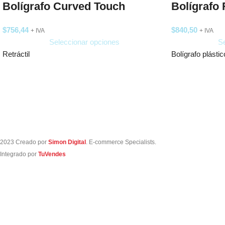
Bolígrafo Curved Touch
Bolígrafo
$
756,44
$
840,50
+ IVA
+ IVA
Seleccionar opciones
Se
Retráctil
Bolígrafo plástico
2023 Creado por
Simon Digital
. E-commerce Specialists.
Integrado por
TuVendes