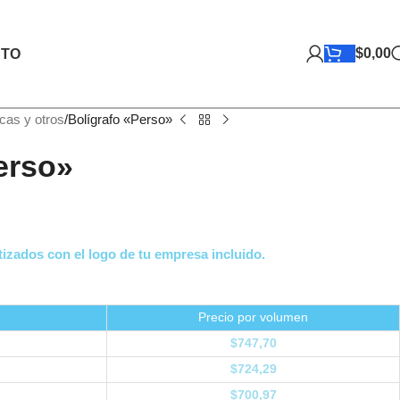
$
0,00
TO
icas y otros
Bolígrafo «Perso»
erso»
izados con el logo de tu empresa incluido.
Precio por volumen
$
747,70
$
724,29
$
700,97