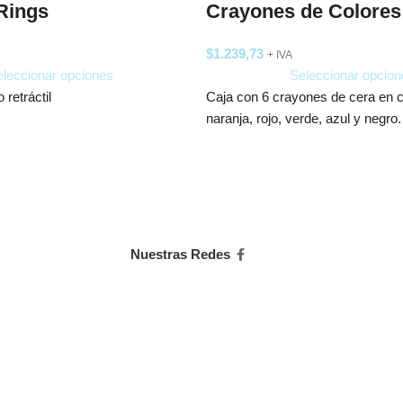
 Rings
Crayones de Colores
$
1.239,73
+ IVA
leccionar opciones
Seleccionar opcion
 retráctil
Caja con 6 crayones de cera en co
naranja, rojo, verde, azul y negro.
Nuestras Redes