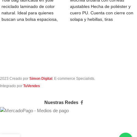
Tote bag fabricada en yute
Mochila urbana con correas
reciclado laminado de color
ajustables Hecha de poliéster y
natural. Ideal para quienes
cuero PU. Cuenta con cierre con
buscan una bolsa espaciosa,
solapa y hebillas, tiras
perfecta para llevar
acolchadas
2023 Creado por
Simon Digital
. E-commerce Specialists.
Integrado por
TuVendes
Nuestras Redes