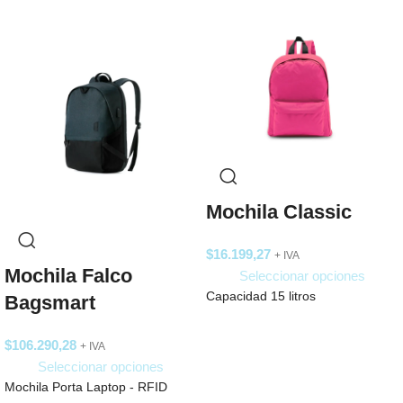
Mochila Classic
$
16.199,27
+ IVA
Mochila Falco
Seleccionar opciones
Capacidad 15 litros
Bagsmart
$
106.290,28
+ IVA
Seleccionar opciones
Mochila Porta Laptop - RFID