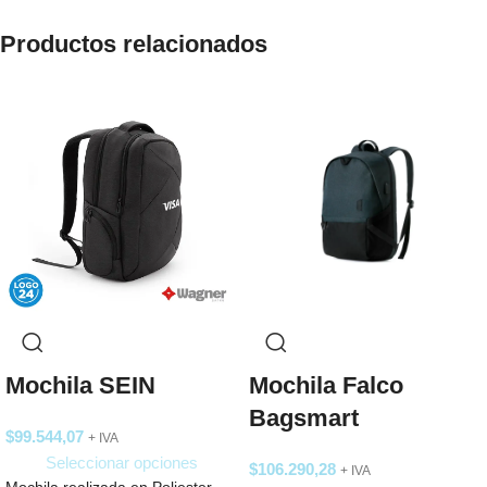
Productos relacionados
Mochila SEIN
Mochila Falco
Bagsmart
$
99.544,07
+ IVA
Seleccionar opciones
$
106.290,28
+ IVA