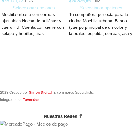
$
79.121,27
$
20.376,96
+ IVA
+ IVA
Seleccionar opciones
Seleccionar opciones
Mochila urbana con correas
Tu compañera perfecta para la
ajustables Hecha de poliéster y
ciudad.Mochila urbana. Bitono
cuero PU. Cuenta con cierre con
(cuerpo principal de un color y
solapa y hebillas, tiras
laterales, espalda, correas, asa y
acolchadas
cierres
2023 Creado por
Simon Digital
. E-commerce Specialists.
Integrado por
TuVendes
Nuestras Redes