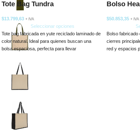
Tote Bag Tundra
Bolso Hea
$
13.799,63
$
50.853,35
+ IVA
+ IVA
Seleccionar opciones
Se
Tote bag fabricada en yute reciclado laminado de
Bolso fabricado e
color natural. Ideal para quienes buscan una
cierres principa
bolsa espaciosa, perfecta para llevar
red y espacios 