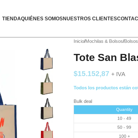
TIENDA
QUIÉNES SOMOS
NUESTROS CLIENTES
CONTAC
Inicio
Mochilas & Bolsos
Bolsos
Tote San Bla
$
15.152,87
+ IVA
Todos los productos están cot
Bulk deal
Quantity
10 - 49
50 - 99
100 +