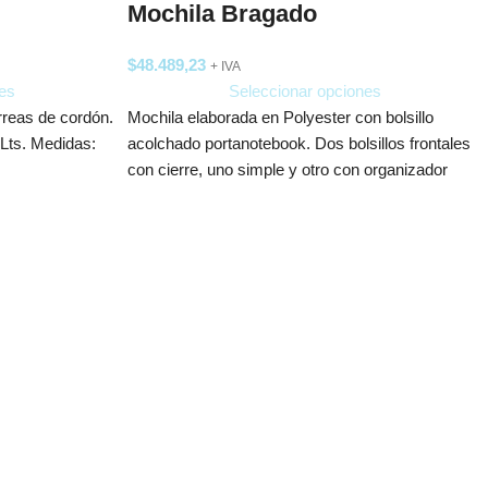
Mochila Bragado
$
48.489,23
+ IVA
es
Seleccionar opciones
rreas de cordón.
Mochila elaborada en Polyester con bolsillo
 Lts. Medidas:
acolchado portanotebook. Dos bolsillos frontales
con cierre, uno simple y otro con organizador
interior