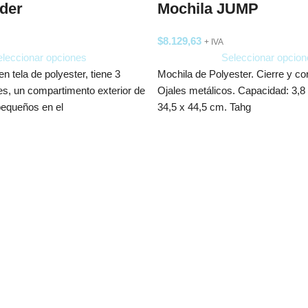
der
Mochila JUMP
$
8.129,63
+ IVA
leccionar opciones
Seleccionar opcion
n tela de polyester, tiene 3
Mochila de Polyester. Cierre y co
les, un compartimento exterior de
Ojales metálicos. Capacidad: 3,8
pequeños en el
34,5 x 44,5 cm. Tahg