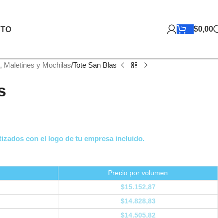
$
0,00
TO
, Maletines y Mochilas
Tote San Blas
s
izados con el logo de tu empresa incluido.
Precio por volumen
$
15.152,87
$
14.828,83
$
14.505,82