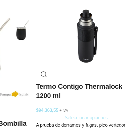
Termo Contigo Thermalock
1200 ml
$
94.363,55
+ IVA
Seleccionar opciones
Bombilla
A prueba de derrames y fugas, pico vertedor