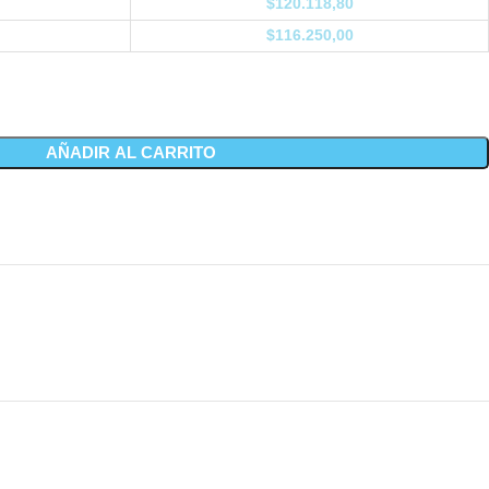
$
120.118,80
$
116.250,00
AÑADIR AL CARRITO