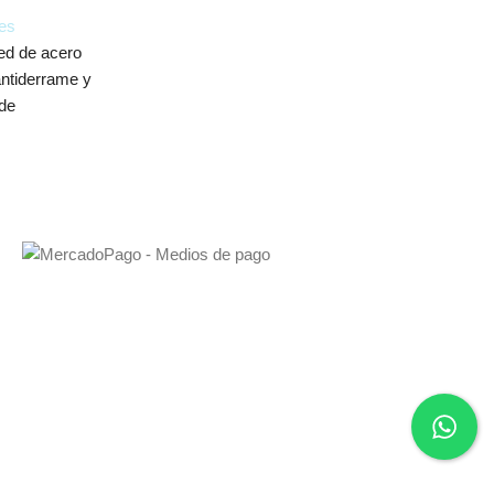
es
ed de acero
antiderrame y
 de