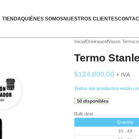
TIENDA
QUIÉNES SOMOS
NUESTROS CLIENTES
CONTAC
Inicio
Drinkware
Vasos Termico
Termo Stanl
$
124.000,00
+ IVA
Todos los productos están cot
50 disponibles
Bulk deal
Quantity
10 - 49