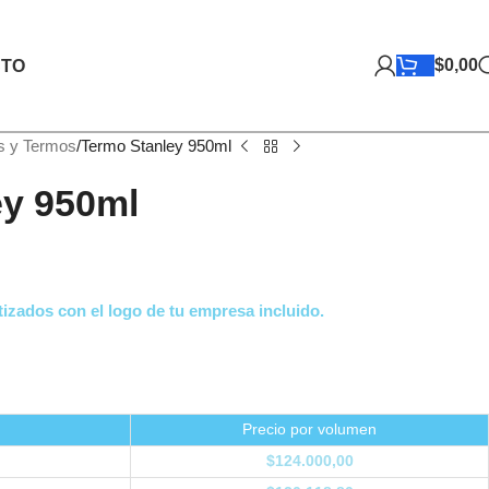
$
0,00
TO
s y Termos
Termo Stanley 950ml
ey 950ml
izados con el logo de tu empresa incluido.
Precio por volumen
$
124.000,00