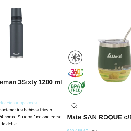
eman 3Sixty 1200 ml
leccionar opciones
antener tus bebidas frías o
Mate SAN ROQUE c/
 24 horas. Su tapa funciona como
 de doble
$
22.486,67