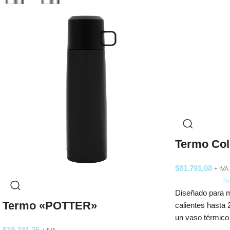
Termo Col
$
81.791,08
+ IVA
Se
Diseñado para m
Termo «POTTER»
calientes hasta
un vaso térmico
$
19.241,25