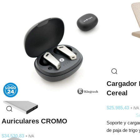
Cargador 
Cereal
$
25.985,43
+ IVA
Se
Auriculares CROMO
Soporte y cargad
de paja de trig
$
34.530,83
+ IVA