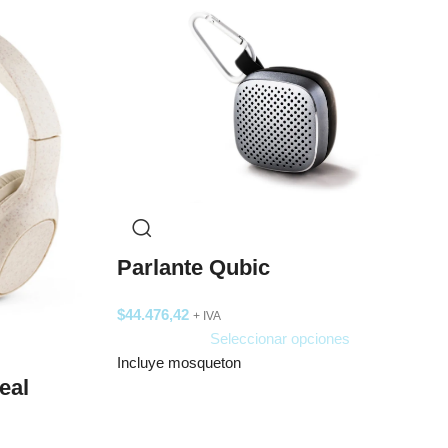
Parlante Qubic
$
44.476,42
+ IVA
Seleccionar opciones
Incluye mosqueton
eal