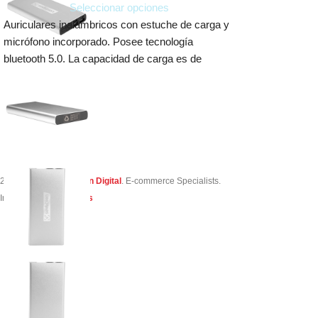
Seleccionar opciones
Auriculares inalámbricos con estuche de carga y
micrófono incorporado. Posee tecnología
bluetooth 5.0. La capacidad de carga es de
300mAh
2023 Creado por
Simon Digital
. E-commerce Specialists.
Integrado por
TuVendes