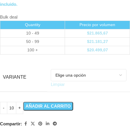
incluido.
Bulk deal
Quantity
Precio por volumen
10 - 49
$
21.865,67
50 - 99
$
21.181,27
100 +
$
20.499,07
VARIANTE
Limpiar
AÑADIR AL CARRITO
Compartir: