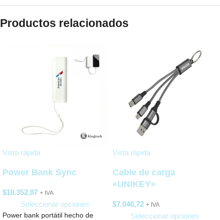
Productos relacionados
Vista rápida
Vista rápida
Power Bank Sync
Cable de carga
«UNIKEY»
$
10.352,87
+ IVA
Seleccionar opciones
$
7.046,72
+ IVA
Power bank portátil hecho de
Seleccionar opciones