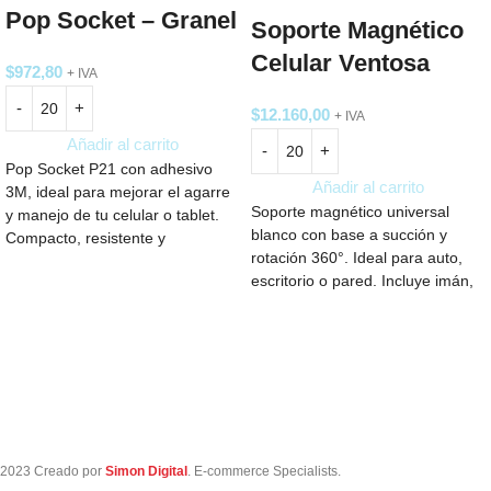
Pop Socket – Granel
Soporte Magnético
Celular Ventosa
$
972,80
+ IVA
$
12.160,00
+ IVA
Añadir al carrito
Pop Socket P21 con adhesivo
Añadir al carrito
3M, ideal para mejorar el agarre
Soporte magnético universal
y manejo de tu celular o tablet.
blanco con base a succión y
Compacto, resistente y
rotación 360°. Ideal para auto,
disponible en blanco. Perfecto
escritorio o pared. Incluye imán,
para uso diario o como regalo
y kit de limpieza. Medidas 3.4 ×
personalizado.
6.6 cm.
2023 Creado por
Simon Digital
. E-commerce Specialists.