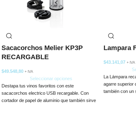
Sacacorchos Melier KP3P
Lampara 
RECARGABLE
$
43.141,07
+ IVA
Se
$
49.548,80
+ IVA
La Lámpara rec
Seleccionar opciones
agarre superior q
Destapa tus vinos favoritos con este
también con un s
sacacorchos electrico USB recargable. Con
cortador de papel de aluminio que también sirve
como base para un almacenamiento práctico.
Posee batería de litio con cable USB-C.