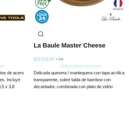
La Baule Master Cheese
$
12.012,47
+ IVA
es
Seleccionar opciones
ntos de acero
Delicada quesera / mantequera con tapa acrílica
es. Incluye
transparente, sobre tabla de bamboo con
,5 x 3,8
decantador, combinada con plato de vidrio
antideslizante.