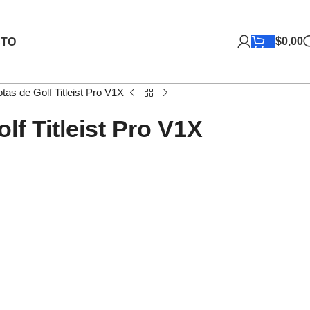
$
0,00
TO
otas de Golf Titleist Pro V1X
lf Titleist Pro V1X