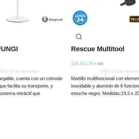
FUNGI
Rescue Multitool
$
36.913,79
+ IVA
leccionar opciones
Seleccionar opcion
argable, cuenta con un cómodo
Martillo multifuncional con eleme
ue facilita su transporte, y
inoxidable y aluminio de 6 funcion
istema retráctil que
estuche negro. Medidas:19,3 x 20