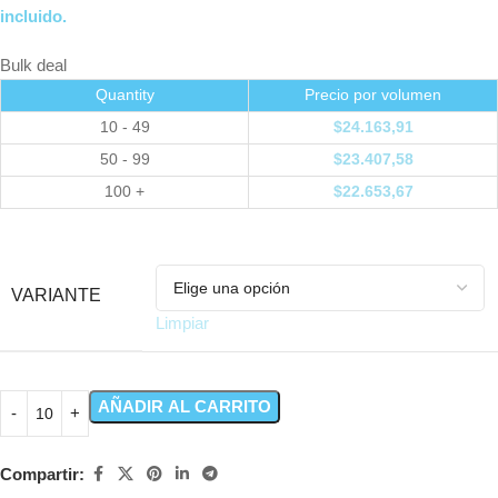
incluido.
Bulk deal
Quantity
Precio por volumen
10 - 49
$
24.163,91
50 - 99
$
23.407,58
100 +
$
22.653,67
VARIANTE
Limpiar
AÑADIR AL CARRITO
Compartir: