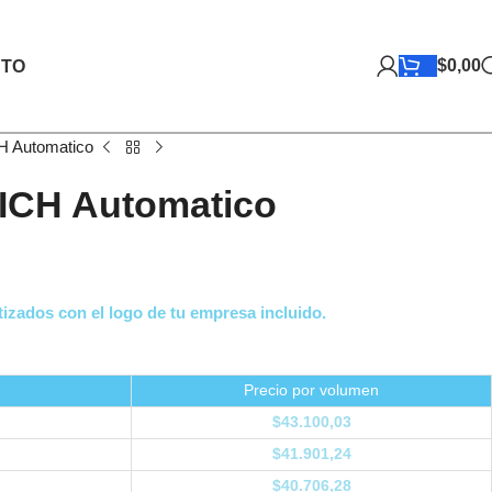
$
0,00
TO
H Automatico
ICH Automatico
izados con el logo de tu empresa incluido.
Precio por volumen
$
43.100,03
$
41.901,24
$
40.706,28