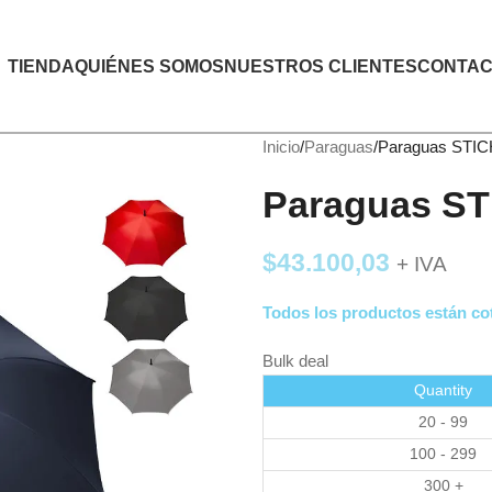
TIENDA
QUIÉNES SOMOS
NUESTROS CLIENTES
CONTAC
Inicio
Paraguas
Paraguas STIC
Paraguas ST
$
43.100,03
+ IVA
Todos los productos están cot
Bulk deal
Quantity
20 - 99
100 - 299
300 +