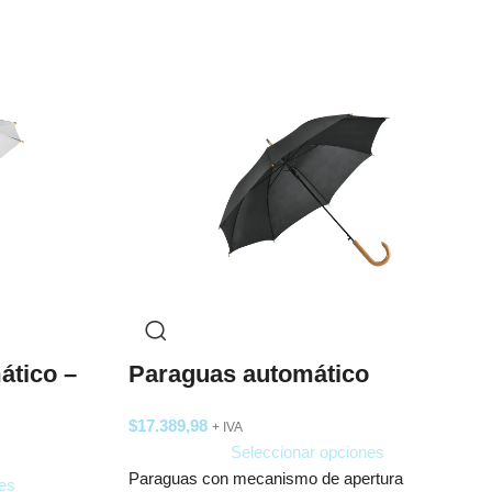
ático –
Paraguas automático
$
17.389,98
+ IVA
Seleccionar opciones
Paraguas con mecanismo de apertura
es