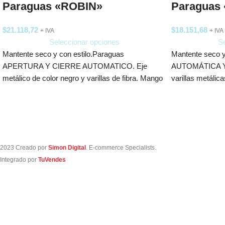
Paraguas «ROBIN»
Paraguas
$
21.118,72
$
18.151,68
+ IVA
+ IVA
Seleccionar opciones
Se
Mantente seco y con estilo.Paraguas
Mantente seco
APERTURA Y CIERRE AUTOMATICO. Eje
AUTOMÁTICA Y
metálico de color negro y varillas de fibra. Mango
varillas metáli
de
color.
2023 Creado por
Simon Digital
. E-commerce Specialists.
Integrado por
TuVendes