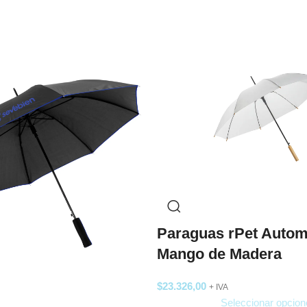
Paraguas rPet Autom
Mango de Madera
$
23.326,00
+ IVA
Seleccionar opcion