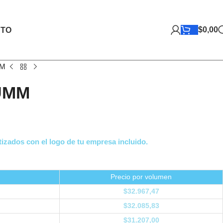
$
0,00
TO
MM
UMM
izados con el logo de tu empresa incluido.
Precio por volumen
$
32.967,47
$
32.085,83
$
31.207,00