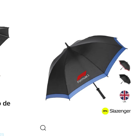
 de
es