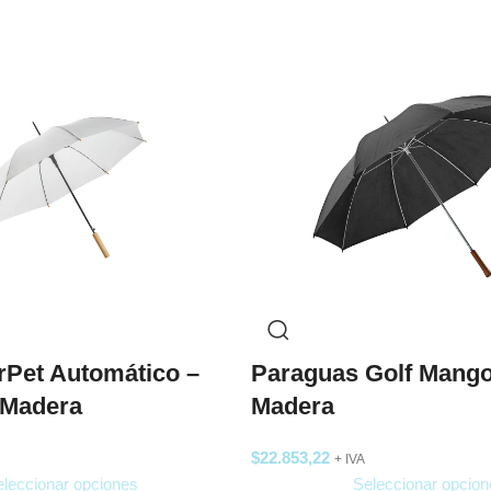
rPet Automático –
Paraguas Golf Mango
 Madera
Madera
$
22.853,22
+ IVA
leccionar opciones
Seleccionar opcion