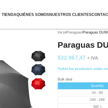
TIENDA
QUIÉNES SOMOS
NUESTROS CLIENTES
CONTAC
Inicio
Paraguas
Paraguas DU
Paraguas D
$
32.967,47
+ IVA
Todos los productos están cot
Bulk deal
Quantity
20 - 99
100 - 299
300 +