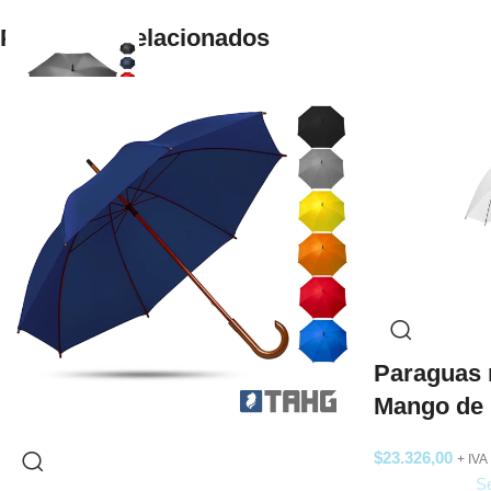
Productos relacionados
Paraguas 
Mango de
$
23.326,00
+ IVA
Se