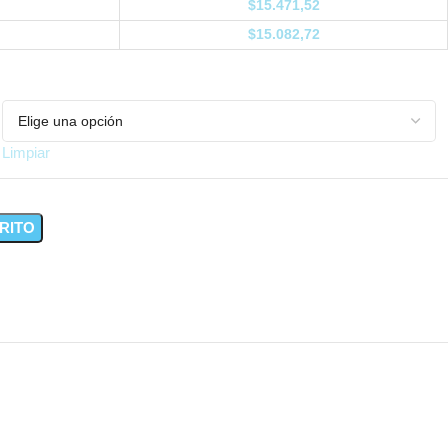
$
15.471,52
$
15.082,72
Limpiar
RITO