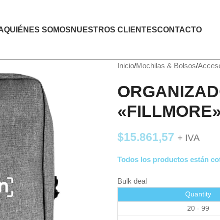
A
QUIÉNES SOMOS
NUESTROS CLIENTES
CONTACTO
Inicio
Mochilas & Bolsos
Acceso
ORGANIZAD
«FILLMORE
$
15.861,57
+ IVA
Todos los productos están cot
Bulk deal
Quantity
20 - 99