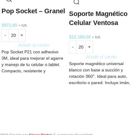
Pop Socket – Granel
Soporte Magnético
Celular Ventosa
$
972,80
+ IVA
$
12.160,00
+ IVA
Añadir al carrito
Pop Socket P21 con adhesivo
Añadir al carrito
3M, ideal para mejorar el agarre
Soporte magnético universal
y manejo de tu celular o tablet.
blanco con base a succión y
Compacto, resistente y
rotación 360°. Ideal para auto,
disponible en blanco. Perfecto
escritorio o pared. Incluye imán,
para uso diario o como regalo
y kit de limpieza. Medidas 3.4 ×
personalizado.
6.6 cm.