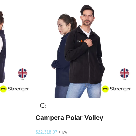
Campera Polar Volley
$
22.318,07
+ IVA