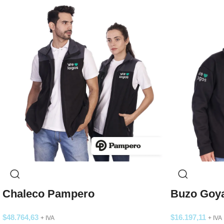
Chaleco Pampero
Buzo Goy
$
48.764,63
$
16.197,11
+ IVA
+ IVA