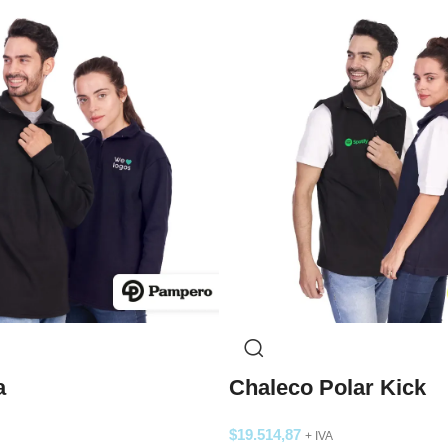
a
Chaleco Polar Kick
$
19.514,87
+ IVA