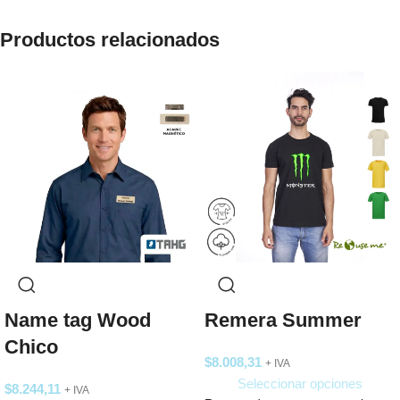
Productos relacionados
Name tag Wood
Remera Summer
Chico
$
8.008,31
+ IVA
Seleccionar opciones
$
8.244,11
+ IVA