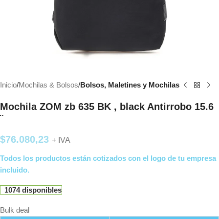
Inicio
Mochilas & Bolsos
Bolsos, Maletines y Mochilas
Mochila ZOM zb 635 BK , black Antirrobo 15.6
¨
$
76.080,23
+ IVA
Todos los productos están cotizados con el logo de tu empresa
incluido.
1074 disponibles
Bulk deal