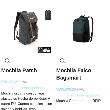
Mochila Patch
Mochila Falco
Bagsmart
$
79.121,27
+ IVA
Seleccionar opciones
$
106.290,28
+ IVA
Mochila urbana con correas
Seleccionar opciones
ajustables Hecha de poliéster y
Mochila Porta Laptop - RFID
cuero PU. Cuenta con cierre con
solapa y hebillas, tiras