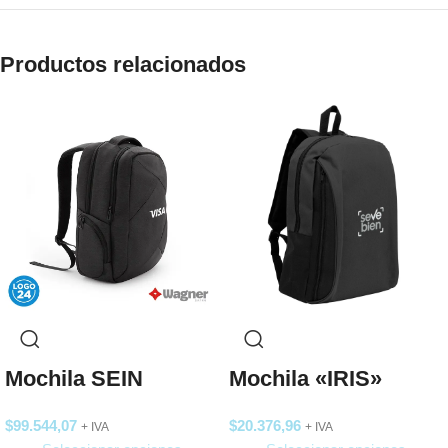
Productos relacionados
Mochila SEIN
Mochila «IRIS»
$
99.544,07
$
20.376,96
+ IVA
+ IVA