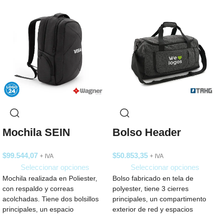
Mochila SEIN
Bolso Header
$
99.544,07
$
50.853,35
+ IVA
+ IVA
Seleccionar opciones
Seleccionar opciones
Mochila realizada en Poliester,
Bolso fabricado en tela de
con respaldo y correas
polyester, tiene 3 cierres
acolchadas. Tiene dos bolsillos
principales, un compartimento
principales, un espacio
exterior de red y espacios
completamente acolchado para
pequeños en el