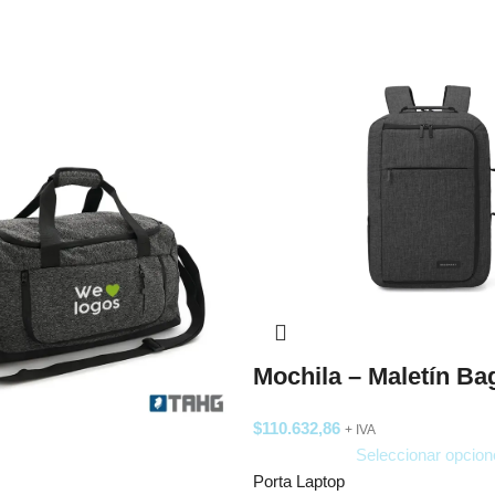
Mochila – Maletín B
$
110.632,86
+ IVA
Seleccionar opcion
Porta Laptop