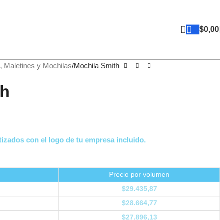
$
0,00
, Maletines y Mochilas
Mochila Smith
th
izados con el logo de tu empresa incluido.
Precio por volumen
$
29.435,87
$
28.664,77
$
27.896,13