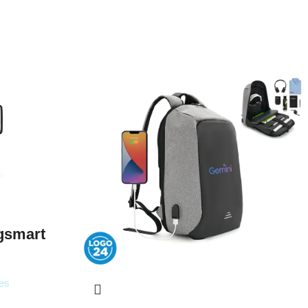
agsmart
es