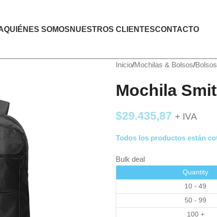
A
QUIÉNES SOMOS
NUESTROS CLIENTES
CONTACTO
Inicio
Mochilas & Bolsos
Bolsos
Mochila Smi
$
29.435,87
+ IVA
Todos los productos están cot
Bulk deal
Quantity
10 - 49
50 - 99
100 +