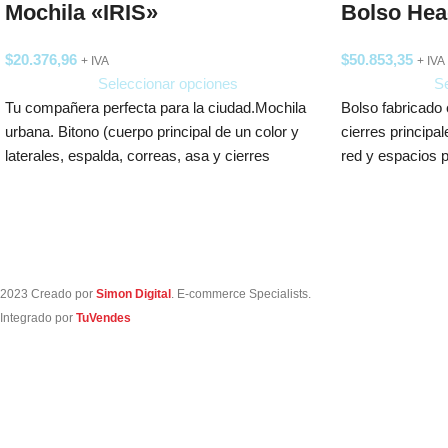
Mochila «IRIS»
Bolso Hea
$
20.376,96
$
50.853,35
+ IVA
+ IVA
Seleccionar opciones
Se
Tu compañera perfecta para la ciudad.Mochila
Bolso fabricado e
urbana. Bitono (cuerpo principal de un color y
cierres principa
laterales, espalda, correas, asa y cierres
red y espacios 
2023 Creado por
Simon Digital
. E-commerce Specialists.
Integrado por
TuVendes