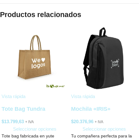
Productos relacionados
Vista rápida
Vista rápida
Tote Bag Tundra
Mochila «IRIS»
$
13.799,63
$
20.376,96
+ IVA
+ IVA
Seleccionar opciones
Seleccionar opciones
Tote bag fabricada en yute
Tu compañera perfecta para la