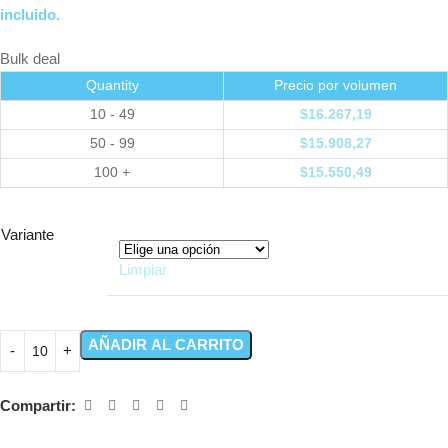
incluido.
Bulk deal
Quantity
Precio por volumen
10 - 49
$
16.267,19
50 - 99
$
15.908,27
100 +
$
15.550,49
Variante
Limpiar
AÑADIR AL CARRITO
Compartir: