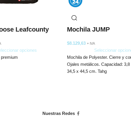
Mochila JUMP
oose Leafcounty
$
8.129,63
+ IVA
A
Seleccionar opcion
leccionar opciones
Mochila de Polyester. Cierre y co
a premium
Ojales metálicos. Capacidad: 3,8
34,5 x 44,5 cm. Tahg
Nuestras Redes