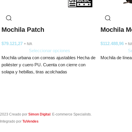
Mochila Patch
Mochila M
$
79.121,27
$
112.488,96
+ IVA
+ IV
Seleccionar opciones
Se
Mochila urbana con correas ajustables Hecha de
Mochila de líne
poliéster y cuero PU. Cuenta con cierre con
solapa y hebillas, tiras acolchadas
2023 Creado por
Simon Digital
. E-commerce Specialists.
Integrado por
TuVendes