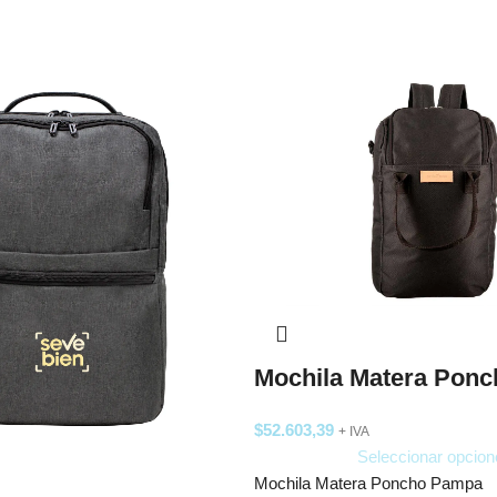
Mochila Matera Pon
$
52.603,39
+ IVA
Seleccionar opcion
Mochila Matera Poncho Pampa