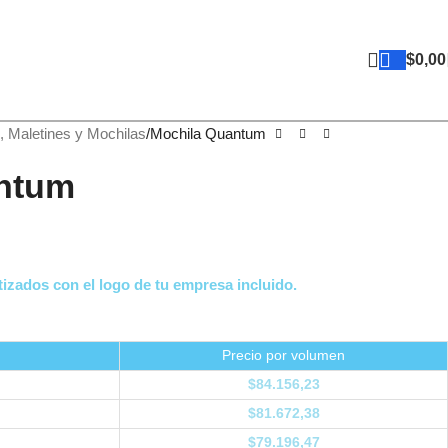
$
0,00
, Maletines y Mochilas
Mochila Quantum
ntum
izados con el logo de tu empresa incluido.
Precio por volumen
$
84.156,23
$
81.672,38
$
79.196,47