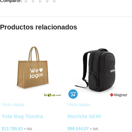
Compartir:
Productos relacionados
Vista rápida
Vista rápida
Tote Bag Tundra
Mochila SEIN
$
13.799,63
$
99.544,07
+ IVA
+ IVA