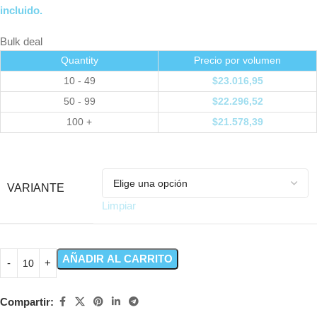
incluido.
Bulk deal
Quantity
Precio por volumen
10 - 49
$
23.016,95
50 - 99
$
22.296,52
100 +
$
21.578,39
VARIANTE
Limpiar
AÑADIR AL CARRITO
Compartir: