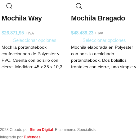
Mochila Way
Mochila Bragado
$
26.871,95
$
48.489,23
+ IVA
+ IVA
Seleccionar opciones
Seleccionar opciones
Mochila portanotebook
Mochila elaborada en Polyester
confeccionada de Polyester y
con bolsillo acolchado
PVC. Cuenta con bolsillo con
portanotebook. Dos bolsillos
cierre. Medidas: 45 x 35 x 10,3
frontales con cierre, uno simple y
cm. Capacidad:
otro con organizador interior
2023 Creado por
Simon Digital
. E-commerce Specialists.
Integrado por
TuVendes