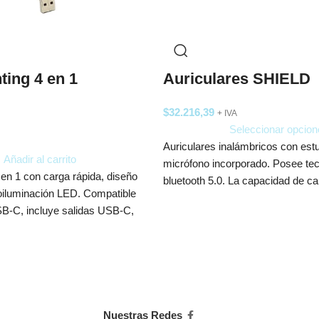
ting 4 en 1
Auriculares SHIELD
$
32.216,39
+ IVA
Seleccionar opcion
Auriculares inalámbricos con est
Añadir al carrito
micrófono incorporado. Posee te
 en 1 con carga rápida, diseño
bluetooth 5.0. La capacidad de c
roiluminación LED. Compatible
300mAh.
B-C, incluye salidas USB-C,
ne. Ideal para uso diario y
con logo. Funcional, duradero y
Nuestras Redes