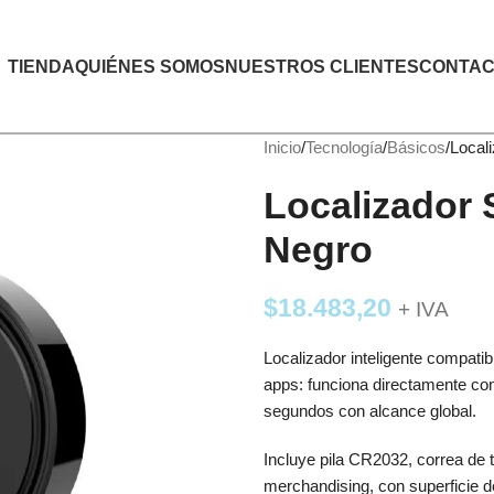
TIENDA
QUIÉNES SOMOS
NUESTROS CLIENTES
CONTAC
Inicio
Tecnología
Básicos
Local
Localizador 
Negro
$
18.483,20
+ IVA
Localizador inteligente compati
apps: funciona directamente con 
segundos con alcance global.
Incluye pila CR2032, correa de 
merchandising, con superficie d