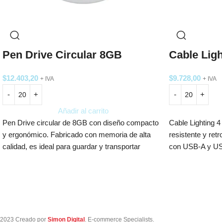
Pen Drive Circular 8GB
Cable Ligh
$
12.403,20
$
9.728,00
+ IVA
+ IVA
Añadir al carrito
Pen Drive circular de 8GB con diseño compacto
Cable Lighting 4
y ergonómico. Fabricado con memoria de alta
resistente y ret
calidad, es ideal para guardar y transportar
con USB-A y US
documentos, fotos y más. Con conexión USB
Micro USB e iPho
2.0, es compatible con múltiples dispositivos.
personalización 
elegante.
2023 Creado por
Simon Digital
. E-commerce Specialists.