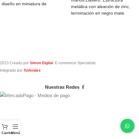
manos.Llavero. Estructura
diseño en miniatura de
metálica con aleación de zinc,
terminación en negro mate.
Correa de Polipropileno.Medidas:
6,2 x 2,7
2023 Creado por
Simon Digital
. E-commerce Specialists.
Integrado por
TuVendes
Nuestras Redes
Carrito
Menú