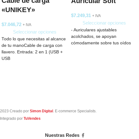
Cable de carga
Auricular Soft
«UNIKEY»
$
7.249,31
+ IVA
Seleccionar opciones
$
7.046,72
+ IVA
- Auriculares ajustables
Seleccionar opciones
acolchados, se apoyan
Todo lo que necesitas al alcance
cómodamente sobre tus oídos
de tu manoCable de carga con
llavero. Entrada: 2 en 1 (USB +
USB
2023 Creado por
Simon Digital
. E-commerce Specialists.
Integrado por
TuVendes
Nuestras Redes