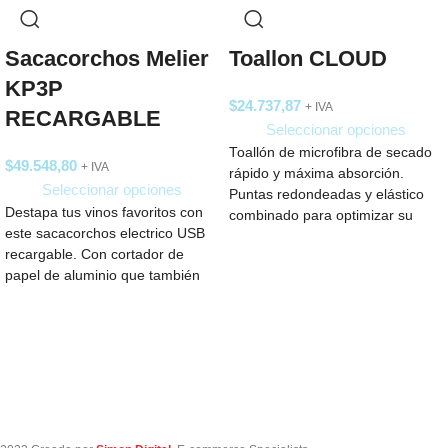
Sacacorchos Melier
Toallon CLOUD
KP3P
$
24.737,87
+ IVA
RECARGABLE
Seleccionar opciones
Toallón de microfibra de secado
$
49.548,80
+ IVA
rápido y máxima absorción.
Seleccionar opciones
Puntas redondeadas y elástico
Destapa tus vinos favoritos con
combinado para optimizar su
este sacacorchos electrico USB
guardado. Medida: 130
recargable. Con cortador de
papel de aluminio que también
sirve como base para un
almacenamiento práctico.
Posee batería de litio con cable
USB-C.