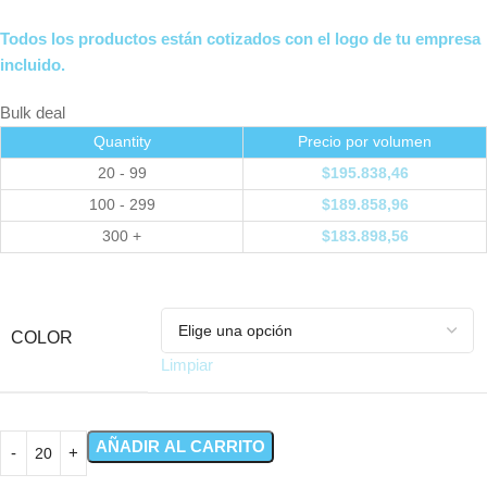
Todos los productos están cotizados con el logo de tu empresa
incluido.
Bulk deal
Quantity
Precio por volumen
20 - 99
$
195.838,46
100 - 299
$
189.858,96
300 +
$
183.898,56
COLOR
Limpiar
AÑADIR AL CARRITO