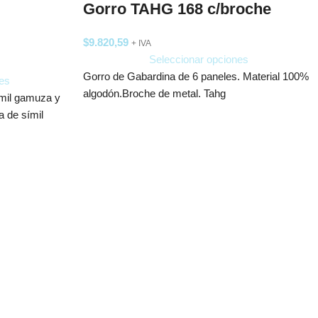
Gorro TAHG 168 c/broche
$
9.820,59
+ IVA
Seleccionar opciones
Gorro de Gabardina de 6 paneles. Material 100%
es
algodón.Broche de metal. Tahg
ímil gamuza y
a de símil