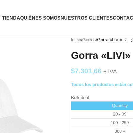
TIENDA
QUIÉNES SOMOS
NUESTROS CLIENTES
CONTAC
Inicio
Gorros
Gorra «LIVI»
Gorra «LIVI»
$
7.301,66
+ IVA
Todos los productos están cot
Bulk deal
Quantity
20 - 99
100 - 299
300 +