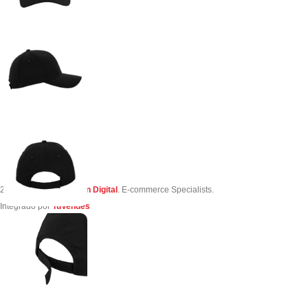
2023 Creado por
Simon Digital
. E-commerce Specialists.
Integrado por
TuVendes