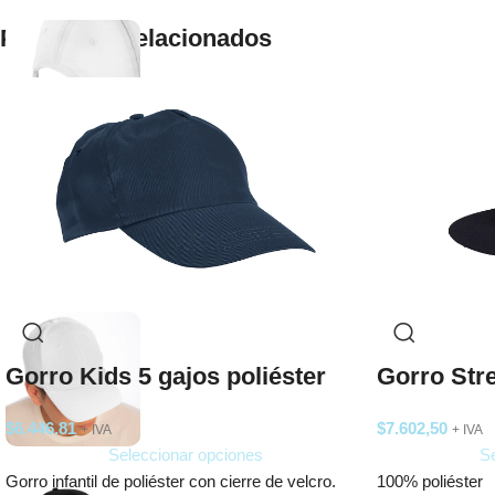
Productos relacionados
Gorro Kids 5 gajos poliéster
Gorro Str
$
6.446,81
$
7.602,50
+ IVA
+ IVA
Seleccionar opciones
Se
Gorro infantil de poliéster con cierre de velcro.
100% poliéster